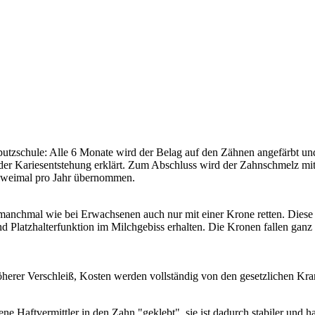
putzschule: Alle 6 Monate wird der Belag auf den Zähnen angefärbt u
er Kariesentstehung erklärt. Zum Abschluss wird der Zahnschmelz mit Fl
 zweimal pro Jahr übernommen.
 manchmal wie bei Erwachsenen auch nur mit einer Krone retten. Diese 
Platzhalterfunktion im Milchgebiss erhalten. Die Kronen fallen ganz 
höherer Verschleiß, Kosten werden vollständig von den gesetzlichen 
 Haftvermittler in den Zahn "geklebt", sie ist dadurch stabiler und h