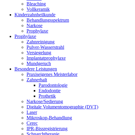
Bleaching
Vollkeramik
Kinderzahnheilkunde
Behandlungsspektrum
Narkose
Prophylaxe
Prophylaxe
Zahnreinigung
Pulver-Wasserstrahl
Versiegelung
Implantatprophylaxe
Mundgeruch
Besondere Leistungen
Praxiseigenes Meisterlabor
Zahnerhalt
Parodontologie
Endodontie
Prothetik
Narkose/Sedierung
Digitale Volumentomographie (DVT)
Laser
Mikroskop-Behandlung
Cerec
IPR-Bissregistrierung
Schnarchtherapie