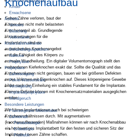
Knochenaufbau
Behandlungsplanung
Kinder
Erwachsene
Gehen Zähne verloren, baut der
Ästhetik
Körper den nicht mehr belasteten
Veneers
Knochenanteil ab. Grundlegende
Bleaching
Voraussetzungen für die
Vollkeramik
Implantation sind ein
Kinderzahnheilkunde
ausreichendes Knochenangebot
Behandlungsspektrum
und die Fähigkeit des Körpers zu
Narkose
normaler Wundheilung. Ein digitaler Volumentomograph stellt den
Prophylaxe
vorhandenen Kieferknochen exakt dar. Sollte die Qualität und das
Prophylaxe
Knochenvolumen nicht genügen, bauen wir bei größeren Defekten
Zahnreinigung
neues Volumen mit Eigenknochen auf. Dieses körpereigene Gewebe
Pulver-Wasserstrahl
bildet nach der Einheilung ein stabiles Fundament für die Implantate.
Versiegelung
Kleinere Defizite können mit Knochenersatzmaterialien ausgeglichen
Implantatprophylaxe
werden.
Mundgeruch
Besondere Leistungen
Wir führen Implantationen auch bei schwierigen
Praxiseigenes Meisterlabor
Knochenverhältnissen durch. Mit augmentativen
Zahnerhalt
(knochenaufbauenden) Maßnahmen können wir nach Knochenabbau
Parodontologie
ein hochwertiges Implantatbett für den festen und sicheren Sitz der
Endodontie
Implantate / neuen Zähne schaffen.
Prothetik