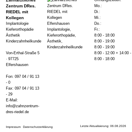
Zahnärztliches
Zentrum DRes.
Mo.:
RIEDEL mit
Di.:
Kollegen
Mi.:
Implantologie
Do.:
Kieferorthopädie
Fr.:
Ästhetik
8:00 - 18:00
Kinderzahnheilkunde
8:00 - 19:00
8:00 - 19:00
Von-Erthal-Straße 5
8:00 - 12:00
+ 14:00 
· 97725
8:00 - 18:00
Elfershausen
Fon: 097 04 / 91 13
- 0
Fax: 097 04 / 91 13
- 29
E-Mail:
info@zahnzentrum-
dres-riedel.de
Letzte Aktualisierung: 06.08.2026
Impressum
Datenschutzerklärung
|