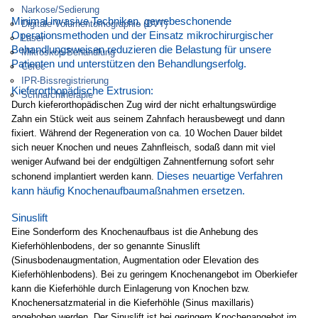
Narkose/Sedierung
Minimal invasive Techniken, gewebeschonende
Digitale Volumentomographie (DVT)
Operationsmethoden und der Einsatz mikrochirurgischer
Laser
Behandlungsweisen reduzieren die Belastung für unsere
Mikroskop-Behandlung
Patienten und unterstützen den Behandlungserfolg.
Cerec
IPR-Bissregistrierung
Kieferorthopädische Extrusion:
Schnarchtherapie
Durch kieferorthopädischen Zug wird der nicht erhaltungswürdige
Zahn ein Stück weit aus seinem Zahnfach herausbewegt und dann
fixiert. Während der Regeneration von ca. 10 Wochen Dauer bildet
sich neuer Knochen und neues Zahnfleisch, sodaß dann mit viel
weniger Aufwand bei der endgültigen Zahnentfernung sofort sehr
Dieses neuartige Verfahren
schonend implantiert werden kann.
kann häufig Knochenaufbaumaßnahmen ersetzen.
Sinuslift
Eine Sonderform des Knochenaufbaus ist die Anhebung des
Kieferhöhlenbodens, der so genannte Sinuslift
(Sinusbodenaugmentation, Augmentation oder Elevation des
Kieferhöhlenbodens). Bei zu geringem Knochenangebot im Oberkiefer
kann die Kieferhöhle durch Einlagerung von Knochen bzw.
Knochenersatzmaterial in die Kieferhöhle (Sinus maxillaris)
angehoben werden. Der Sinuslift ist bei geringem Knochenangebot im