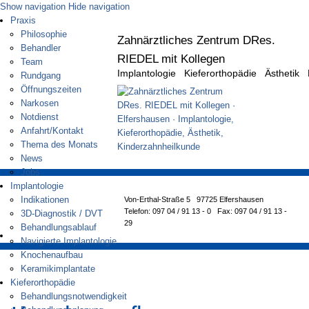
Show navigation
Hide navigation
Praxis
Philosophie
Zahnärztliches Zentrum DRes.
Behandler
RIEDEL mit Kollegen
Team
Implantologie Kieferorthopädie Ästhetik 
Rundgang
Öffnungszeiten
Narkosen
Notdienst
Anfahrt/Kontakt
Thema des Monats
News
Jobs
Implantologie
Indikationen
Von-Erthal-Straße 5 97725 Elfershausen
Telefon: 097 04 / 91 13 - 0 Fax: 097 04 / 91 13 -
3D-Diagnostik / DVT
29
Behandlungsablauf
Navigierte Implantologie
Knochenaufbau
Keramikimplantate
Kieferorthopädie
Behandlungsnotwendigkeit